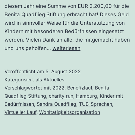
diesem Jahr eine Summe von EUR 2.200,00 für die
Benita Quadflieg Stiftung erbracht hat! Dieses Geld
wird in sinnvoller Weise für die Unterstützung von
Kindern mit besonderen Bedürfnissen eingesetzt
werden. Vielen Dank an alle, die mitgemacht haben
Vielen
und uns geholfen…
weiterlesen
Dank
an
Veröffentlicht am
5. August 2022
alle,
Kategorisiert als
Aktuelles
die
Verschlagwortet mit
2022
,
Benefizlauf
,
Benita
mitgemacht
Quadflieg Stiftung
,
charity run
,
Hamburg
,
Kinder mit
haben!
Bedürfnissen
,
Sandra Quadflieg
,
TUB-Sprachen
,
Virtueller Lauf
,
Wohltätigkeitsorganisation